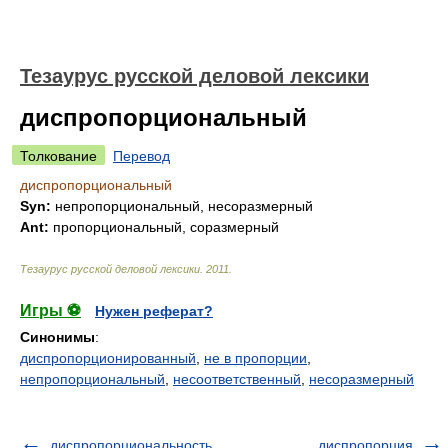
Тезаурус русской деловой лексики
диспропорциональный
Толкование
Перевод
диспропорциональный
Syn:
непропорциональный, несоразмерный
Ant:
пропорциональный, соразмерный
Тезаурус русской деловой лексики
.
2011
.
Игры ⚽
Нужен реферат?
Синонимы
:
диспропорционированный
,
не в пропорции
,
непропорциональный
,
несоответственный
,
несоразмерный
диспропорциональность
диспропорция